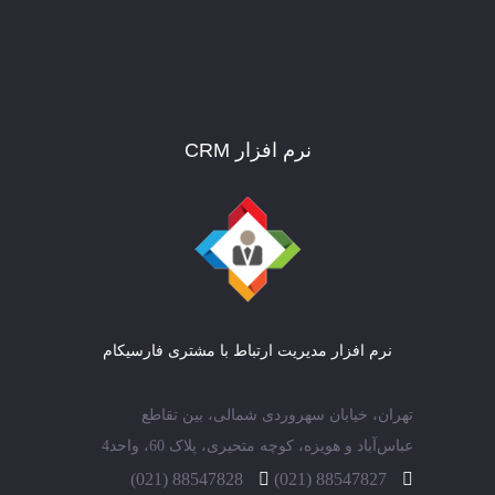
نرم افزار CRM
نرم افزار مدیریت ارتباط با مشتری فارسیکام
تهران، خیابان سهروردی شمالی، بین تقاطع
عباس‌آباد و هویزه، کوچه متحیری، پلاک 60، واحد4
88547828 (021)
88547827 (021)