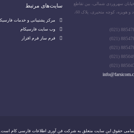
خیابان سهروردی شمالی، بین تقاطع
سایت‌های مرتبط
عباس‌آباد و هویزه، کوچه متحیری، پلاک 60،
مرکز پشتیبانی و خدمات فارسیکا
وب سایت فارسیکام
88547827 
فرم ساز فرم افزار
88547828 
88547829 
88504921 
88504754 
info@farsicom.
مامی حقوق این سایت متعلق به
شرکت فن آوری اطلاعات فارسی کام
است.