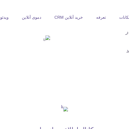
کانات
تعرفه
خرید آنلاین CRM
دموی آنلاین
ویدئوه
ر
د