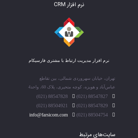
نرم افزار CRM
نرم افزار مدیریت ارتباط با مشتری فارسیکام
تهران، خیابان سهروردی شمالی، بین تقاطع
عباس‌آباد و هویزه، کوچه متحیری، پلاک 60، واحد4
88547828 (021)
88547827 (021)
88504921 (021)
88547829 (021)
info@farsicom.com
88504754 (021)
سایت‌های مرتبط