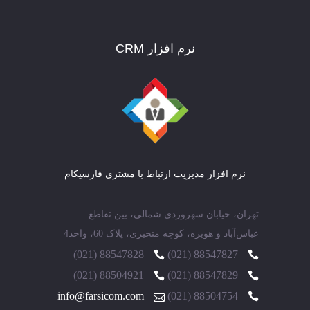
نرم افزار CRM
نرم افزار مدیریت ارتباط با مشتری فارسیکام
تهران، خیابان سهروردی شمالی، بین تقاطع
عباس‌آباد و هویزه، کوچه متحیری، پلاک 60، واحد4
88547828 (021)
88547827 (021)
88504921 (021)
88547829 (021)
info@farsicom.com
88504754 (021)