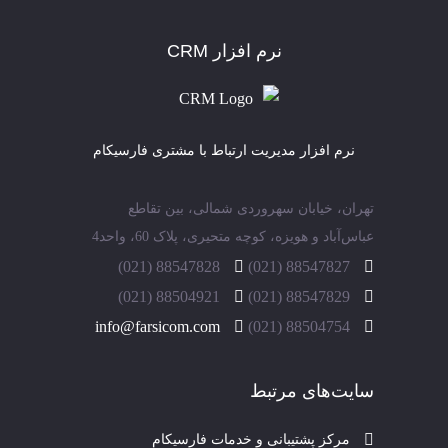
نرم افزار CRM
نرم افزار مدیریت ارتباط با مشتری فارسیکام
تهران، خیابان سهروردی شمالی، بین تقاطع
عباس‌آباد و هویزه، کوچه متحیری، پلاک 60، واحد4
88547828 (021)
88547827 (021)
88504921 (021)
88547829 (021)
info@farsicom.com
88504754 (021)
سایت‌های مرتبط
مرکز پشتیبانی و خدمات فارسیکام